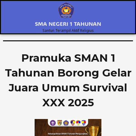
Skip
to
content
SMA NEGERI 1 TAHUNAN
Santun Terampil Aktif Religius
Pramuka SMAN 1
Tahunan Borong Gelar
Juara Umum Survival
XXX 2025