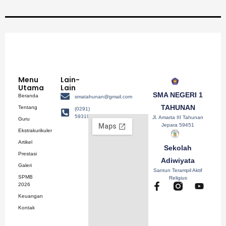
Menu
Lain-
Utama
Lain
SMA NEGERI 1
Beranda
smatahunan@gmail.com
TAHUNAN
Tentang
(0291)
593193
Jl. Amarta III Tahunan
Guru
Jepara 59451
Ekstrakurikuler
Artikel
Sekolah
Prestasi
Adiwiyata
Galeri
Santun Terampil Aktif
SPMB
Religius
F
Y
2026
a
o
Keuangan
c
u
Kontak
e
t
b
u