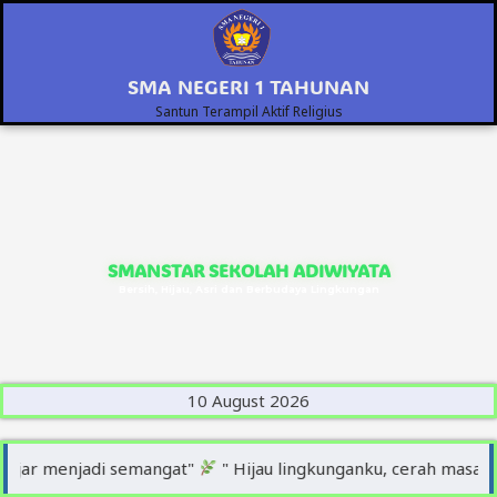
Skip
to
content
SMA NEGERI 1 TAHUNAN
Santun Terampil Aktif Religius
SMANSTAR SEKOLAH ADIWIYATA
Bersih, Hijau, Asri dan Berbudaya Lingkungan
10 August 2026
jar menjadi semangat"
" Hijau lingkunganku, cerah masa dep