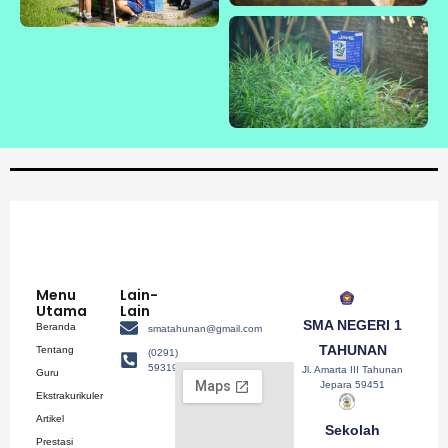
Menu
Lain-
Utama
Lain
SMA NEGERI 1
Beranda
smatahunan@gmail.com
TAHUNAN
Tentang
(0291)
593193
Jl. Amarta III Tahunan
Guru
Jepara 59451
Ekstrakurikuler
Artikel
Sekolah
Prestasi