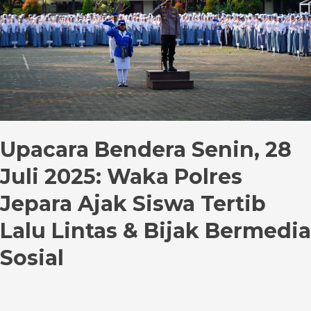
2025:
Waka
Polres
Jepara
Ajak
Siswa
Tertib
Lalu
Upacara Bendera Senin, 28
Lintas
&
Juli 2025: Waka Polres
Bijak
Jepara Ajak Siswa Tertib
Bermedia
Sosial
Lalu Lintas & Bijak Bermedia
Sosial