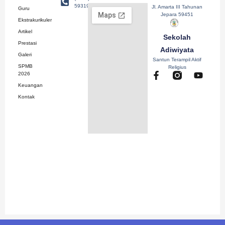
593193
Jl. Amarta III Tahunan
Guru
Jepara 59451
Ekstrakurikuler
Artikel
Sekolah
Prestasi
Adiwiyata
Galeri
Santun Terampil Aktif
SPMB
Religius
F
Y
2026
a
o
Keuangan
c
u
Kontak
e
t
b
u
o
b
o
e
k
-
f